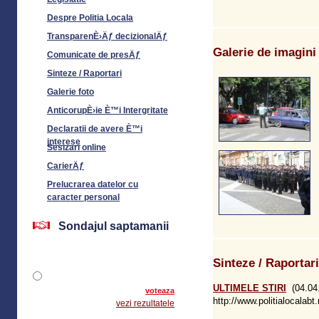
Despre Politia Locala
TransparenÈ›Äƒ decizionalÄƒ
Galerie de imagini
Comunicate de presÄƒ
Sinteze / Raportari
Galerie foto
AnticorupÈ›ie È™i Intergritate
Declaratii de avere È™i
interese
Sesizari online
CarierÄƒ
Prelucrarea datelor cu
caracter personal
Sondajul saptamanii
Sinteze / Raportari
ULTIMELE STIRI
(04.04
voteaza
http://www.politialocalabt.r
vezi rezultatele