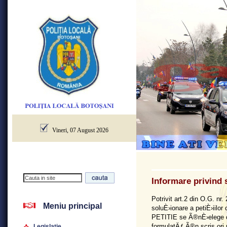
Vineri, 07 August 2026
Informare privind s
Potrivit art.2 din O.G. nr
Meniu principal
soluÈ›ionare a petiÈ›iilor 
PETITIE se Ã®nÈ›elege c
formulatÄƒ Ã®n scris ori 
Legislatie