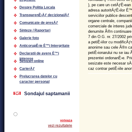
), pe care un cetÄƒÈ›ean 
Despre Politia Locala
adresa autoritÄƒÈ›ilor È™i
TransparenÈ›Äƒ decizionalÄƒ
serviciilor publice descent
organe centrale, companii
Comunicate de presÄƒ
comerciale de interes jud
Sinteze / Raportari
denumite Ã®n continuare a
7 din O.G. nr. 27/2002 pri
Galerie foto
a petiÈ›iilor cu modificÄƒr
AnticorupÈ›ie È™i Intergritate
anonime sau cele Ã®n care
petiÈ›ionarului nu se iau 
Declaratii de avere È™i
prezentei ordonanÈ›e. Pri
interese
Sesizari online
sesizate este necesar sÄ
caz contrar petiÈ›iile ano
CarierÄƒ
Prelucrarea datelor cu
caracter personal
Sondajul saptamanii
voteaza
vezi rezultatele