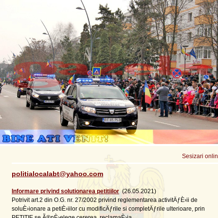
Sesizari onli
politialocalabt@yahoo.com
Informare privind solutionarea petitiilor
(26.05.2021)
Potrivit art.2 din O.G. nr. 27/2002 privind reglementarea activitÄƒÈ›ii de
soluÈ›ionare a petiÈ›iilor cu modificÄƒrile si completÄƒrile ulterioare, prin
PETITIE se Ã®nÈ›elege cererea, reclamaÈ›ia, ...