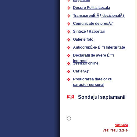
Despre Politia Locala
TransparenÈ›Äƒ decizionalÄƒ
Comunicate de presÄƒ
Sinteze / Raportari
Galerie foto
AnticorupÈ›ie È™i Intergritate
Declaratii de avere È™i
interese
Sesizari online
CarierÄƒ
Prelucrarea datelor cu
caracter personal
Sondajul saptamanii
voteaza
vezi rezultatele